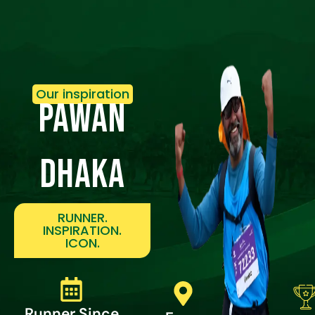
Our inspiration
Pawan
dhaka
RUNNER.
INSPIRATION.
ICON.
Runner Since